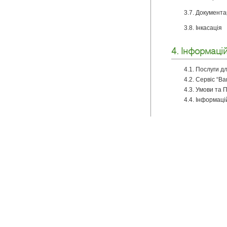
3.7. Документ
3.8. Інкасація
4. Інформаці
4.1. Послуги д
4.2. Сервіс “Ba
4.3. Умови та 
4.4. Інформаці