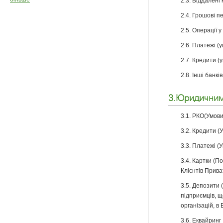
2.3. Віддалені
2.4. Грошові п
2.5. Операції 
2.6. Платежі (
2.7. Кредити (
2.8. Інші банкі
3.Юридичним
3.1. РКО(Умов
3.2. Кредити 
3.3. Платежі 
3.4. Картки (П
Клієнтів Прив
3.5. Депозити 
підприємців, 
організацій, в 
3.6. Еквайринг