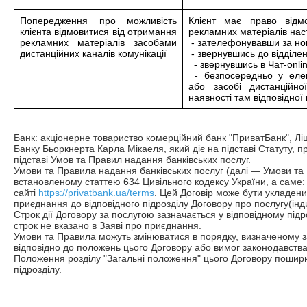
Попередження про можливість
Клієнт має право відм
клієнта відмовитися від отримання
рекламних матеріалів на
рекламних матеріалів засобами
- зателефонувавши за но
дистанційних каналів комунікації
- звернувшись до відділе
- звернувшись в Чат-onl
- безпосередньо у елек
або засобі дистанційно
наявності там відповідної
Банк: акціонерне товариство комерційний банк "ПриватБанк", Ліц
Банку
Бьоркнерта Карла Мікаеля
, який діє на підставі Статуту
підставі Умов та Правил надання банківських послуг.
Умови та Правила надання банківських послуг (далі — Умови та 
встановленому статтею 634 Цивільного кодексу України, а саме:
сайті
https://privatbank.ua/terms
. Цей Договір може бути укладен
приєднання до відповідного підрозділу Договору про послугу(ін
Строк дії Договору за послугою зазначається у відповідному під
строк не вказано в Заяві про приєднання.
Умови та Правила можуть змінюватися в порядку, визначеному з
відповідно до положень цього Договору або вимог законодавства
Положення розділу "Загальні положення" цього Договору поширю
підрозділу.