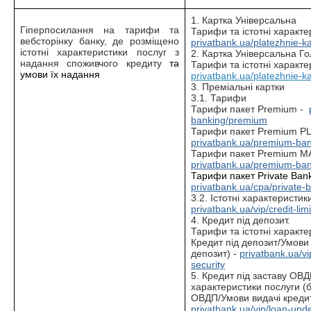
1. Картка Універсальна
Гіперпосилання на тарифи та
Тарифи та істотні характе
вебсторінку банку, де розміщено
privatbank.ua/platezhnie-ka
істотні характеристики послуг з
2. Картка Універсальна Г
надання споживчого кредиту
та
Тарифи та істотні характе
умови їх надання
privatbank.ua/platezhnie-ka
3. Преміальні картки
3.1. Тарифи
Тарифи пакет Premium -
banking/premium
Тарифи пакет Premium P
privatbank.ua/premium-ba
Тарифи пакет Premium M
privatbank.ua/premium-ba
Тарифи пакет Private Ban
privatbank.ua/cpa/private-b
3.2. Істотні характеристик
privatbank.ua/vip/credit-limi
4. Кредит під депозит.
Тарифи та істотні характе
Кредит під депозит/Умови 
депозит) -
privatbank.ua/vi
security
5. Кредит під заставу ОВД
характеристики послуги (б
ОВДП/Умови видачі кредит
privatbank.ua/vip/loan-unde