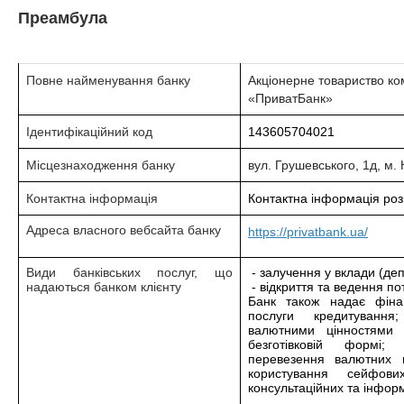
Преамбула
Повне найменування банку
Акціонерне товариство ко
«ПриватБанк»
Ідентифікаційний код
143605704021
Місцезнаходження банку
вул. Грушевського, 1д, м. 
Контактна інформація
Контактна інформація ро
Адреса власного вебсайта банку
https://privatbank.ua/
Види банківських послуг, що
- залучення у вклади (деп
надаються банком клієнту
- відкриття та ведення по
Банк також надає фінан
послуги кредитування
валютними цінностями 
безготівковій формі;
перевезення валютних 
користування сейфови
консультаційних та інформ