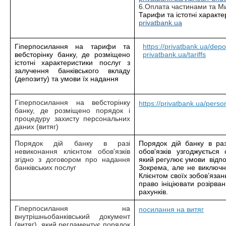
6.Оплата частинами та Ми
Тарифи та істотні характе
privatbank.ua
Гіперпосилання на тарифи та
https://privatbank.ua/depo
вебсторінку банку, де розміщено
privatbank.ua/tariffs
істотні характеристики послуг з
залучення банківського вкладу
(депозиту) та умови їх надання
Гіперпосилання на вебсторінку
https://privatbank.ua/perso
банку, де розміщено порядок і
процедуру захисту персональних
даних (витяг)
Порядок дій банку в разі
Порядок дій банку в раз
невиконання клієнтом обов'язків
обов'язків узгоджується 
згідно з договором про надання
який регулює умови відпо
банківських послуг
Зокрема, але не виключ
Клієнтом своїх зобов’яза
право ініціювати розірва
рахунків.
Гіперпосилання на
посилання на витяг
внутрішньобанківський документ
(витяг), який регламентує порядок