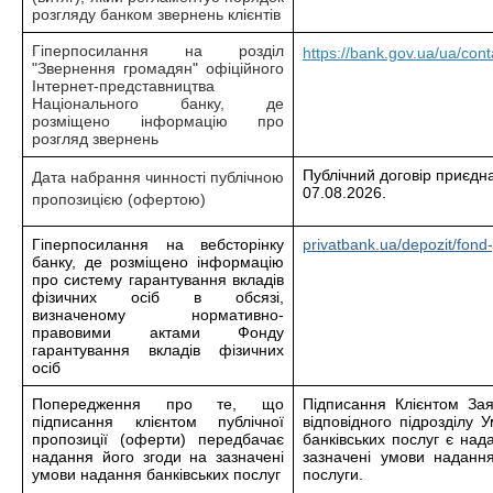
розгляду банком звернень клієнтів
Гіперпосилання на розділ
https://bank.gov.ua/ua/cont
"Звернення громадян" офіційного
Інтернет-представництва
Національного банку, де
розміщено інформацію про
розгляд звернень
Публічний договір приєдна
Дата набрання чинності публічною
07.08.2026.
пропозицією (офертою)
Гіперпосилання на вебсторінку
privatbank.ua/depozit/fond
банку, де розміщено інформацію
про систему гарантування вкладів
фізичних осіб в обсязі,
визначеному нормативно-
правовими актами Фонду
гарантування вкладів фізичних
осіб
Попередження про те, що
Підписання Клієнтом За
підписання клієнтом публічної
відповідного підрозділу
пропозиції (оферти) передбачає
банківських послуг є над
надання його згоди на зазначені
зазначені умови надання 
умови надання банківських послуг
послуги.