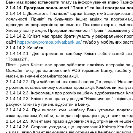
Банк має право встановити плату за інформування згідно Тарифі
2.1.4.14. Програма лояльності "Привіт" та інші програми ло
2.1.4.14.1. Держатель Платіжної картки Банку, який авторизовани
лояльності "Привіт" та будь-яких інших акціях та програма
проведення розрахунків за допомогою Платіжних карток, емітов
Умови участі у акціях Програми лояльності "Привіт" розміщені у 
2.1.4.14.2. Клієнт має право брати участь у реферальних прог
сайті
https://newpromos.privatbank.ua/
 та/або у мобільних заст
2.1.4.14.2. Кешбек
2.1.4.14.2.1. Для отримання кешбеку Клієнт 
зобов’язаний ак
“Приват24”
. 
Після цього Клієнт має
 право здійснити платіжну операцію за 
Офлайн точці, де встановлений POS-термінал Банку, та/або у О
умови, визначені організатором акції.
2.1.4.14.2.2. При здійсненні платіжної операції в розділі "Нак
у розмірі, встановленому організатором акції. Кешбек виплачуєть
2.1.4.14.2.3. Інформація про розмір кешбеку відображається Кліє
2.1.4.14.2.3. Клієнт має право у розділі "Накопичення" ініціюв
рахунок Клієнта у гривні, відкритий в Банку.
2.1.4.14.2.4. При виплаті сум кешбеку Банк утримує податок
законодавством України, та подає інформацію щодо таких доход
2.1.4.14.2.5. Клієнт має право відмовитися від отримання кешбе
2.1.4.14.2.6. Сторони узгодили, що 
нарахований Клієнту Кешбек 
- в разі, якщо Клієнт відмовився від отримання Кешбеку шляхом 