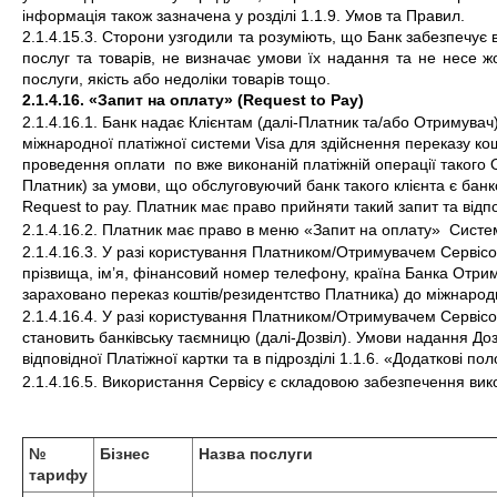
інформація також зазначена у розділі 1.1.9. Умов та Правил.
2.1.4.15.3. Сторони узгодили та розуміють, що Банк забезпечує 
послуг та товарів, не визначає умови їх надання та не несе жод
послуги, якість або недоліки товарів тощо.
2.1.4.16. «Запит на оплату» (Request to Pay) 
2.1.4.16.1. Банк надає Клієнтам (далі-Платник та/або Отримувач) 
міжнародної платіжної системи Visa для здійснення переказу к
проведення оплати  по вже виконаній платіжній операції такого О
Платник) за умови, що обслуговуючий банк такого клієнта є банк
Request to pay. Платник має право прийняти такий запит та відпо
2.1.4.16.2. Платник має право в меню «Запит на оплату»  Систе
2.1.4.16.3. У разі користування Платником/Отримувачем Сервісо
прізвища, ім’я, фінансовий номер телефону, країна Банка Отрим
зараховано переказ коштів/резидентство Платника) до міжнародн
2.1.4.16.4. У разі користування Платником/Отримувачем Сервісо
становить банківську таємницю (далі-Дозвіл). Умови надання Доз
відповідної Платіжної картки та в підрозділі 1.1.6. «Додаткові п
2.1.4.16.5. Використання Сервісу є складовою забезпечення вик
№
Бізнес
Назва послуги
тарифу