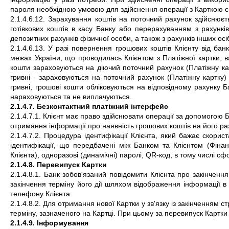
пароля необхідною умовою для здійснення операції з Карткою є
2.1.4.6.12. Зарахування коштів на поточний рахунок здійснює
готівкових коштів в касу Банку або перерахуванням з рахункі
депозитних рахунків фізичної особи, а також з рахунків інших ос
2.1.4.6.13. У разі повернення грошових коштів Клієнту від ба
межах України, що проводилась Клієнтом з Платіжної картки, ва
кошти зараховуються на діючий поточний рахунок (Платіжну картк
гривні - зараховуються на поточний рахунок (Платіжну картку) 
гривні, грошові кошти обліковуються на відповідному рахунку 
нараховуються та не виплачуються.
2.1.4.7. Безконтактний платіжний інтерфейс
2.1.4.7.1. Клієнт має право здійснювати операції за допомогою Бе
отримання інформації про наявність грошових коштів на його рах
2.1.4.7.2. Процедура ідентифікації Клієнта, який бажає скори
ідентифікації, що передбачені між Банком та Клієнтом (Фіна
Клієнта), одноразові (динамічні) паролі, QR-код, в тому числі 
2.1.4.8. Перевипуск Картки
2.1.4.8.1. Банк зобов'язаний повідомити Клієнта про закінченн
закінчення терміну його дії шляхом відображення інформації 
телефону Клієнта.
2.1.4.8.2. Для отримання нової Картки у зв'язку із закінченням ст
терміну, зазначеного на Картці. При цьому за перевипуск Картки
2.1.4.9. Інформування