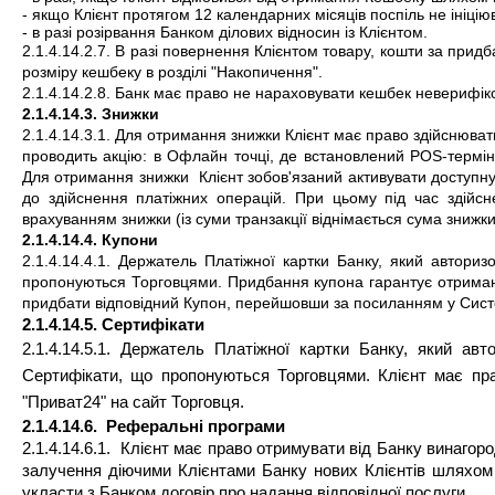
- якщо Клієнт протягом 12 календарних місяців поспіль не ініці
- в разі розірвання Банком ділових відносин із Клієнтом.
2.1.4.14.2.7. В разі повернення Клієнтом товару, кошти за прид
розміру кешбеку в розділі "Накопичення".
2.1.4.14.2.8. Банк має право не нараховувати кешбек неверифі
2.1.4.14.3. Знижки
2.1.4.14.3.1. Для отримання знижки Клієнт має право здійснювати
проводить акцію: в Офлайн точці, де встановлений POS-термінал
Для отримання знижки  Клієнт зобов'язаний активувати доступну
до здійснення платіжних операцій. При цьому під час здійсне
врахуванням знижки (із суми транзакції віднімається сума знижки
2.1.4.14.4. Купони
2.1.4.14.4.1. Держатель Платіжної картки Банку, який авториз
пропонуються Торговцями. Придбання купона гарантує отримання
придбати відповідний Купон, перейшовши за посиланням у Систе
2.1.4.14.5. Сертифікати
2.1.4.14.5.1.
Держатель Платіжної картки Банку, який авто
Сертифікати, що пропонуються Торговцями. Клієнт має пра
"Приват24" на сайт Торговця.
2.1.4.14.6.  Реферальні програми
2.1.4.14.6.1. 
Клієнт має право отримувати від Банку винагоро
залучення діючими Клієнтами Банку нових Клієнтів шляхом
укласти з Банком договір про надання відповідної послуги. 