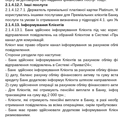
2.1.4.12.7. Інші послуги
2.1.4.12.7.1. Держатель преміальної платіжної картки Platinum, Worl
користуватись іншими послугами для Преміальних клієнтів Банку
послуги та умови їх отримання визначена у підрозділі 4.1. цих У
2.1.4.13. Інформування Клієнтів
2.1.4.13.1. Банк здійснює інформування Клієнта під час кори
відправлення повідомлень на обраний Клієнтом в Системі «Прива
канал для комунікацій.
Клієнт має право обрати канал інформування за рахунком облі
повідомлення.
Сторони узгодили про наступне:
- Банк здійснює інформування Клієнтів за рахунком обліку ф
відправлення повідомлень в Системі «Приват24»; 
- Банк  здійснює інформування Клієнта за рахунком обліку фіна
1) дату, баланс рахунку обліку фінансового активу та суму вст
кредиту Банк додатково інформує Клієнта шляхом направлення 
2) суму здійснення операції за рахунком обліку фінансового акт
- Для Клієнтів, які отримують пенсійні виплати в Банку, ін
транзакціям на суму від 2 000 грн.;
- Клієнти, які отримують пенсійні виплати в Банку, в разі не
отримання повідомлень за всіма операціями, окрім прибуткових н
- Банк має право здійснювати додаткове інформування Клієнт
ризикованими.