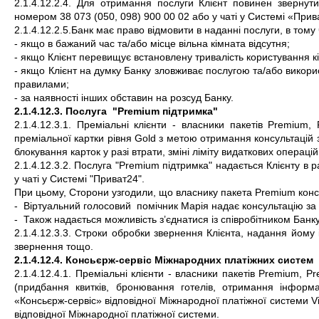
2.1.4.12.2.4. Для отримання послуги Клієнт повинен зверну
номером 38 073 (050, 098) 900 00 02 або у чаті у Системі «Прив
2.1.4.12.2.5.Банк має право відмовити в наданні послуги, в тому
- якщо в бажаний час та/або місце вільна кімната відсутня;
- якщо Клієнт перевищує встановлену тривалість користування к
- якщо Клієнт на думку Банку зловживає послугою та/або викорис
правилами;
- за наявності інших обставин на розсуд Банку.
2.1.4.12.3. Послуга  "Premium підтримка"
2.1.4.12.3.1. Преміальні клієнти - власники пакетів Premium
преміальної картки рівня Gold з метою отримання консультацій з
блокування карток у разі втрати, зміні ліміту видаткових опера
2.1.4.12.3.2. Послуга "Premium підтримка" надається Клієнту в 
у чаті у Системі "Приват24".
При цьому, Сторони узгодили, що власнику пакета Premium конс
-  Віртуальний голосовий  помічник Марія надає консультацію з
-  Також надається можливість з’єднатися із співробітником Банку
2.1.4.12.3.3. Строки обробки звернення Клієнта, надання йому 
звернення тощо.
2.1.4.12.4. Консьєрж-сервіс Міжнародних платіжних систем
2.1.4.12.4.1. Преміальні клієнти - власники пакетів Premium, 
(придбання квитків, бронювання готелів, отримання інформа
«Консьєрж-сервіс» відповідної Міжнародної платіжної системи Visa
відповідної Міжнародної платіжної системи.