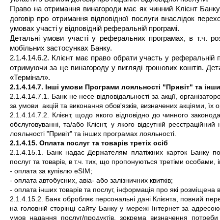
Право на отримання винагороди має як чинний Клієнт Банку, 
договір про отримання відповідної послуги внаслідок перех
умовах участі у відповідній реферальній програмі.
Детальні умови участі у реферальних програмах, в т.ч. роз
мобільних застосунках Банку.
2.1.4.14.6.2. Клієнт має право обрати участь у реферальній 
отримуючи за це винагороду у вигляді грошових коштів. Дета
«Термінал».
2.1.4.14.7. Інші умови Програми лояльності "Привіт"
та інш
2.1.4.14.7.1.
Банк не несе відповідальності за акції, організатор
за умови  акцій та виконання обов'язків, визначених акціями, їх 
2.1.4.14.7.2. Клієнт, щодо якого відповідно до чинного законо
обслуговуванні, та/або Клієнт, у якого відсутній реєстраційний
лояльності "Привіт" та інших програмах лояльності.
2.1.4.15. Оплата послуг та товарів третіх осіб
2.1.4.15.1. Банк надає Держателям платіжних карток Банку по
послуг та товарів, в т.ч. тих, що пропонуються третіми особами,
- оплата за купівлю eSIM;
- оплата автобусних, авіа- або залізничних квитків;
- оплата інших товарів та послуг, інформація про які розміщена 
2.1.4.15.2. Банк обробляє персональні дані Клієнта, повний пер
на головній сторінці сайту Банку у мережі Інтернет за адресою 
умов надання послуг/продуктів, зокрема визначення потреби 