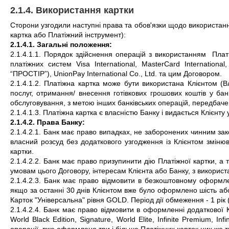
2.1.4. Використання картки
Сторони узгодили наступні права та обов'язки щодо використання
картка або Платіжний інструмент):
2.1.4.1. Загальні положення:
2.1.4.1.1. Порядок здійснення операцій з використанням
Плат
платіжних систем Visa International, MasterCard Internationa
“ПРОСТІР”), UnionPay International Co., Ltd. та цим Договором.
2.1.4.1.2. Платіжна картка може бути використана Клієнтом (
послуг, отримання/ внесення готівкових грошових коштів у бан
обслуговування, з метою інших банківських операцій, передбач
2.1.4.1.3. Платіжна картка є власністю Банку і видається Клієнту
2.1.4.2. Права Банку:
2.1.4.2.1. Банк має право випадках, не заборонених чинним за
власний розсуд без додаткового узгодження із Клієнтом змінюва
картки.
2.1.4.2.2. Банк має право призупинити дію Платіжної картки, а т
умовам цього Договору, інтересам Клієнта або Банку, з використ
2.1.4.2.3. Банк має право відмовити в безкоштовному оформлен
якщо за останні 30 днів Клієнтом вже було оформлено шість або
Карток "Універсальна" рівня GOLD. Період дії обмеження - 1 рік (
2.1.4.2.4. Банк має право відмовити в оформленні додаткової К
World Black Edition, Signature, World Elite, Infinite Premium, I