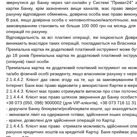
звернутися до Банку через чат-онлайн у Системі "Приват24" 
картки Банку, крім зазначених вище каналів, має право звер
рахунку відповідних обмежень, довірена особа має право виконув
В разі, якщо довірена особа є неповнолітньою/малолітньою, мак
замовчуванням становить не більше 100 000 грн на місяць для 
операцій по рахунку.
Відповідальність за всі платіжні операції, які ініціюються Дов
виникають внаслідок таких операцій, покладаються на Власника 
Преміальна картка як додатковий платіжний інструмент може бути е
до 18 років Преміальна картка як додатковий платіжний інструм
(опікунів) такої особи.
Преміальна картка як додатковий платіжний інструмент не може
та/або фізичній особі резиденту, якщо власником рахунку є нере
2.1.4.4.2. Клієнт дає свою згоду на те, що за замовчуванням
Інтернет. Банк має право відмовити у використанні Картки в мере
2.1.4.4.3. Клієнт має право отримувати виписки про стан поточн
2.1.4.4.4. Клієнт має право шляхом звернення до Банку особист
+38 073 (050, 098) 9000002 (для VIP-клієнтів), +38 073 716 11 31 
- доручати Банку блокувати/розблокувати кошти, що знаходяться
- змінювати ліміт на одержання готівки, здійснення інших операц
- країни, дозволені для здійснення операцій по Картці.
2.1.4.4.5. Клієнт має право  отримати можливість здійснення опер
рахунок кредитних коштів на кредитній Картці. Банк приймає ріш