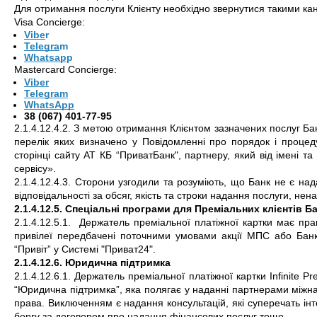
Для отримання послуги Клієнту необхідно звернутися такими кан
Visa Concierge: 
Vibe
r
Telegra
m
Whatsap
p
Mastercard Concierge:
Viber
Telegram
WhatsApp
38 (067) 401-77-95
2.1.4.12.4.2. З метою отримання Клієнтом зазначених послуг Бан
перелік яких визначено у Повідомленні про порядок і процеду
сторінці сайту АТ КБ “ПриватБанк", партнеру, який від імені т
сервісу».
2.1.4.12.4.3. Сторони узгодили та розуміють, що Банк не є над
відповідальності за обсяг, якість та строки надання послуги, не
2.1.4.12.5. Спеціальні програми для Преміальних клієнтів Б
2.1.4.12.5.1.  Держатель преміальної платіжної картки має пра
привілеї передбачені поточними умовами акції МПС або Банк
“Привіт” у Системі "Приват24".
2.1.4.12.6. Юридична підтримка
2.1.4.12.6.1. Держатель преміальної платіжної картки Infinite P
“Юридична підтримка”, яка полягає у наданні партнерами міжнар
права. Виключенням є надання консультацій, які суперечать інт
боргу за договором про надання фінансових послуг тощо.