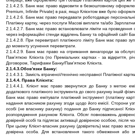
операції, вже оформлено три і більше Платіжних карток цих же т
2.1.4.2.5. Банк має право відмовити в безкоштовному оформленні П
Premium, Infinite Private) в разі, якщо Клієнтом вже було оформл
2.1.4.2.6. Банк має право передавати роботодавцю персональні 
Платіжну картку, через послуги Масові виплати та/або Зарплатни
2.1.4.2.7. Банк має право встановлювати ліміти на проведення о
через інформаційні стенди відділень Банку та офіційний сайт Ба
2.1.4.2.8. При перевитраті платіжного ліміту Банк має право зу
до моменту усунення перевитрати.
2.1.4.2.9. Банк має право на отримання винагороди за обслуг
Пам'яткою Клієнта (по Преміальних картках - за відкриття, рі
Договором, Тарифами Банку/Пам'яткою Клієнта.
2.1.4.3.Обов'язки Банку:
2.1.4.3.1. Замість втраченої/технічно несправної Платіжної картк
2.1.4.4. Права Клієнта:
2.1.4.4.1. 
Клієнт має право звернутися до Банку з метою емісі
додаткового платіжного інструмента до свого рахунку іншій фізич
Банк має право емітувати платіжний інструмент (платіжну картку
надання власником рахунку згоди щодо його емісії. Сторони узго
особі (не власнику рахунку) подання до Банку підписаної Клієн
розпорядження рахунком Клієнта. Обсяг повноважень довірено
довіреній особі та підлягає активації довіреною особою, після ч
При цьому Клієнт-власник рахунку (довіритель) має право вста
довірена особа. Для встановлення такого обмеження або змі