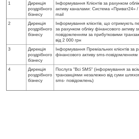
1
Дирекція
Інформування Клієнтів за рахунком облі
роздрібного
активу каналами: Система «Приват24» / 
бізнесу
mail
2
Дирекція
Інформування клієнтів, що отримують пе
роздрібного
за рахунком обліку фінансового активу 
бізнесу
повідомленням за прибутковими транзак
від 2 000 грн
3
Дирекція
Інформування Преміальних клієнтів за р
роздрібного
фінансового активу sms-повідомленням
бізнесу
4
Дирекція
Послуга "Всі SMS" (інформування за вс
роздрібного
транзакціями незалежно від суми шлях
бізнесу
sms- повідомлень)