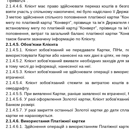
"Приват24".
2.1.4.4.6. Клієнт має право здійснювати переказ коштів в безг
взяти участь у спільному накопичені, які було надіслано її Держ
З метою здійснення спільного поповнення платіжної картки “Кон
мету по платіжній картці “Конверт”, прізвище та ім’я Держателя 
встановлену мету по платіжній картці “Конверт”, прізвище та ім’
поповнення, витрат та загальний баланс платіжної картки “Конве
також бачити зазначену інформацію по Клієнту.
2.1.4.5. Обов'язки Клієнта
2.1.4.5.1. Клієнт зобов'язаний не передавати Картки, ПІНи, 
використовувати Картки або нанесені на них дані в цілях, не п
2.1.4.5.2. Клієнт зобов'язаний вживати необхідних заходів для з
в тому числі до інформації, нанесеної на неї.
2.1.4.5.3. Клієнт зобов'язаний не здійснювати операції з використ
втраченої.
2.1.4.5.4. Клієнт зобов'язаний стежити за витратою коштів 
овердрафту.
2.1.4.5.5. При виявленні Картки, раніше заявленої як втраченої,
2.1.4.5.6. У разі оформлення Золотої картки, Клієнт зобов'язан
Банком розмірі. 
2.1.4.5.7. У разі закриття останньої Золотої картки до дати спла
картки не нараховується. 
2.1.4.6. Використання Платіжної картки
2.1.4.6.1. Здійснення операцій з використанням Платіжної кар