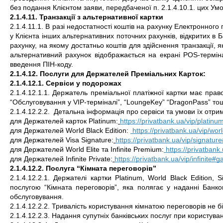
без подання Клієнтом заяви, передбаченої п. 2.1.4.10.1. цих Ум
2.1.4.11. Транзакції з альтернативної картки
2.1.4.11.1. В разі недостатності коштів на рахунку Електронного 
у Клієнта інших альтернативних поточних рахунків, відкритих в Б
рахунку, на якому достатньо коштів для здійснення транзакції, я
альтернативний рахунок відображається на екрані POS-термінал
введення ПІН-коду.
2.1.4.12. Послуги для Держателей Преміальних Карток:
2.1.4.12.1. Сервіси у подорожах
2.1.4.12.1.1. Держатель преміальної платіжної картки має прав
“Обслуговування у VIP-терміналі”, “LoungeKey” “DragonPass” то
2.1.4.12.2.2.  Детальна інформація про сервіси та умови їх от
для Держателей карток Platinum:
https://privatbank.ua/vip/platinu
для Держателей World Black Edition: 
 https://privatbank.ua/vip/wo
для Держателей Visa Signature:
https://privatbank.ua/vip/signatu
для Держателей World Elite та Infinite Premium:
 https://privatban
для Держателей Infinite Private:
https://privatbank.ua/vip/infinite#
2.1.4.12.2. Послуга “Кімната переговорів”
2.1.4.12.2.1. Держателі картки Platinum, World Black Edition, Si
послугою “Кімната переговорів”, яка полягає у наданні Банко
обслуговування.
2.1.4.12.2.2. Тривалість користування кімнатою переговорів не б
2.1.4.12.2.3. Надання супутніх банківських послуг при користув