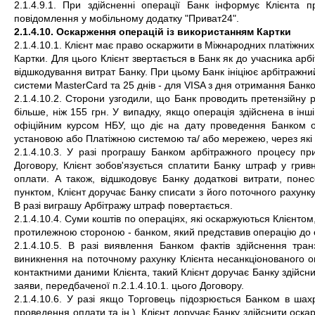
2.1.4.9.1. При здійсненні операції Банк інформує Клієнта
повідомлення у мобільному додатку "Приват24".
2.1.4.10. Оскарження операцій із використанням Картки
2.1.4.10.1. Клієнт має право оскаржити в Міжнародних платіжних 
Картки. Для цього Клієнт звертається в Банк як до учасника арб
відшкодування витрат Банку. При цьому Банк ініціює арбітражний
системи MasterCard та 25 днів - для VISA з дня отримання Банко
2.1.4.10.2. Сторони узгодили, що Банк проводить претензійну 
більше, ніж 155 грн. У випадку, якщо операція здійснена в інші
офіційним курсом НБУ, що діє на дату проведення Банком о
установою або Платіжною системою та/ або мережею, через які 
2.1.4.10.3. У разі програшу Банком арбітражного процесу при о
Договору, Клієнт зобов'язується сплатити Банку штраф у грив
оплати. А також, відшкодовує Банку додаткові витрати, понес
пунктом, Клієнт доручає Банку списати з його поточного рахунку
В разі виграшу Арбітражу штраф повертається.
2.1.4.10.4. Суми коштів по операціях, які оскаржуються Клієнто
протилежною стороною - банком, який представив операцію до 
2.1.4.10.5. В разі виявлення Банком фактів здійснення тра
виникнення на поточному рахунку Клієнта несанкціонованого ов
контактними даними Клієнта, такий Клієнт доручає Банку здійсн
заяви, передбаченої п.2.1.4.10.1. цього Договору.
2.1.4.10.6. У разі якщо Торговець підозрюється Банком в шахр
проведення оплати та ін.), Клієнт доручає Банку здійснити оска