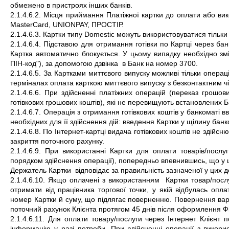
обмежено в пристроях інших банків.
2.1.4.6.2. Місця приймання Платіжної картки до оплати або вико
MasterCard, UNIONPAY, ПРОСТІР.
2.1.4.6.3. Картки типу Domestic можуть використовуватися тільки 
2.1.4.6.4. Підставою для отримання готівки по Картці через ба
Картка автоматично блокується. У цьому випадку необхідно з
ПІН-код"), за допомогою дзвінка  в Банк на номер 3700.
2.1.4.6.5. За Картками миттєвого випуску можливі тільки операц
терміналах оплата карткою миттєвого випуску з безконтактним ч
2.1.4.6.6. При здійсненні платіжних операцій (переказ грошо
готівкових грошових коштів), які не перевищують встановлених Ба
2.1.4.6.7. Операція з отримання готівкових коштів у банкоматі 
необхідних для її здійснення дій: введення Картки у щілину банко
2.1.4.6.8. По Інтернет-картці видача готівкових коштів не здійсн
закриття поточного рахунку.
2.1.4.6.9. При використанні Картки для оплати товарів/посл
порядком здійснення операції), попередньо впевнившись, що у ц
Держатель Картки  відповідає за правильність зазначеної у цих 
2.1.4.6.10. Якщо оплачені з використанням  Картки товар/посл
отримати від працівника торгової точки, у якій відбулась опла
номер Картки й суму, що підлягає поверненню. Повернення варт
поточний рахунок Клієнта протягом 45 днів після оформлення Фіс
2.1.4.6.11. Для оплати товару/послуги через Інтернет Клієнт по
інформацію у разі потреби. При здійсненні операції з викори